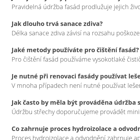
Pravidelná údržba fasád prodlužuje jejich živ
Jak dlouho trvá sanace zdiva?
Délka sanace zdiva závisí na rozsahu poškoze
Jaké metody používáte pro čištění fasád?
Pro čištění fasád používáme vysokotlaké čisti
Je nutné při renovaci fasády používat leš
V mnoha případech není nutné používat lešení
Jak často by měla být prováděna údržba 
Údržbu střechy doporučujeme provádět minimá
Co zahrnuje proces hydroizolace a odvod
Proces hydroizolace a odvodnění zahrnuje ap