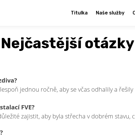
Titulka
Naše služby
Nejčastější otázky
zdiva?
espoň jednou ročně, aby se včas odhalily a řešil
stalací FVE?
ůležité zajistit, aby byla střecha v dobrém stavu, 
?