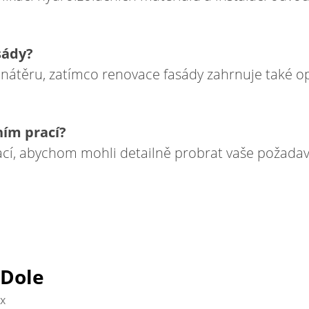
sády?
nátěru, zatímco renovace fasády zahrnuje také opr
ním prací?
cí, abychom mohli detailně probrat vaše požadav
Dole
x