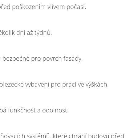
 před poškozením vlivem počasí.
kolik dní až týdnů.
sou bezpečné pro povrch fasády.
lezecké vybavení pro práci ve výškách.
bá funkčnost a odolnost.
odňovacích systémů, které chrání budovu před