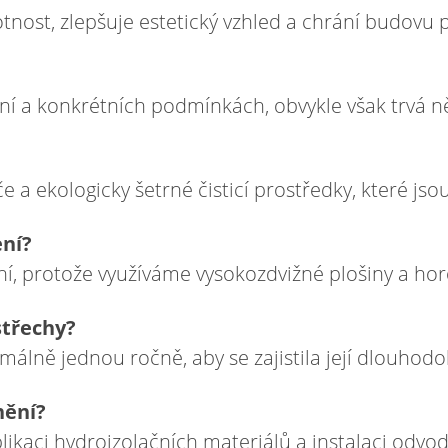
otnost, zlepšuje estetický vzhled a chrání budovu
ní a konkrétních podmínkách, obvykle však trvá ně
če a ekologicky šetrné čisticí prostředky, které j
ení?
, protože využíváme vysokozdvižné plošiny a horo
střechy?
lně jednou ročně, aby se zajistila její dlouhodo
nění?
likaci hydroizolačních materiálů a instalaci odv